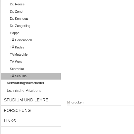
Dr. Reese
Dr. Zandt
Dr. Kenngott
Dr. Zengerling
Hoppe
TÄ Hortenbach
TÄ Kades
TA Mutschler
TÄ Weis
Schrottke
TÄ Schulda
Verwaltungsmitarbeiter
technische Mitarbeiter
STUDIUM UND LEHRE
drucken
FORSCHUNG
LINKS