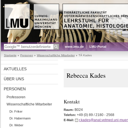
www.lmu.de
LMU-Portal
Startseite
Personen
Wissenschaftliche Mitarbeiter
TÄ Kades
AKTUELLES
Rebecca Kades
ÜBER UNS
PERSONEN
Professoren
Kontakt
Wissenschaftliche Mitarbeiter
B024
Raum:
Dr. Friker
+49 (0) 89 / 2180 - 2568
Telefon:
Dr. Habermann
r.kades@anat.vetmed.uni-mue
E-Mail:
Dr. Weber