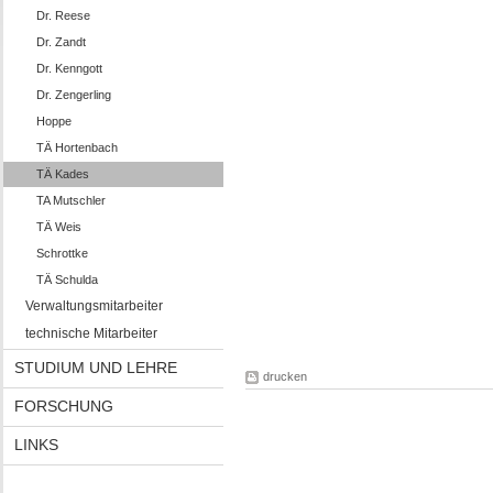
Dr. Reese
Dr. Zandt
Dr. Kenngott
Dr. Zengerling
Hoppe
TÄ Hortenbach
TÄ Kades
TA Mutschler
TÄ Weis
Schrottke
TÄ Schulda
Verwaltungsmitarbeiter
technische Mitarbeiter
STUDIUM UND LEHRE
drucken
FORSCHUNG
LINKS