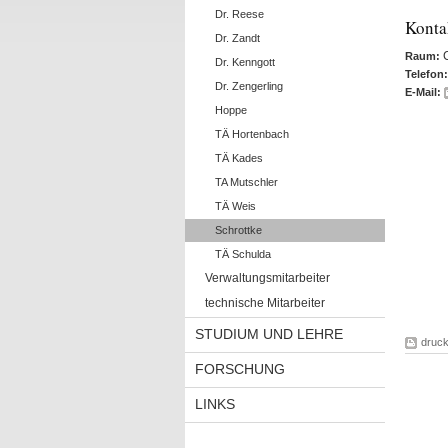
Dr. Reese
Konta
Dr. Zandt
Raum:
Dr. Kenngott
Telefon:
Dr. Zengerling
E-Mail:
Hoppe
TÄ Hortenbach
TÄ Kades
TA Mutschler
TÄ Weis
Schrottke
TÄ Schulda
Verwaltungsmitarbeiter
technische Mitarbeiter
STUDIUM UND LEHRE
druc
FORSCHUNG
LINKS