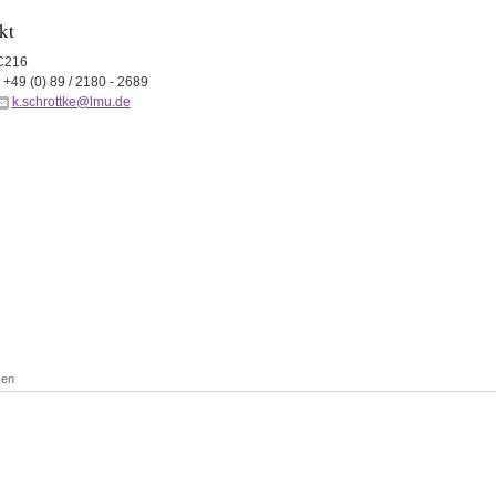
kt
C216
+49 (0) 89 / 2180 - 2689
k.schrottke@lmu.de
ken