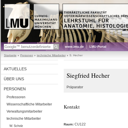
www.lmu.de
LMU-Portal
Startseite
Personen
technische Mitarbeiter
S. Hecher
AKTUELLES
Siegfried Hecher
ÜBER UNS
Präparator
PERSONEN
Professoren
Wissenschaftliche Mitarbeiter
Kontakt
Verwaltungsmitarbeiter
technische Mitarbeiter
CU122
Raum:
W. Scholz