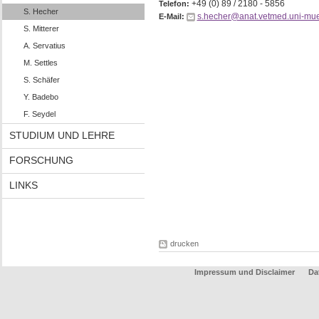
+49 (0) 89 / 2180 - 5856
Telefon:
S. Hecher
s.hecher@anat.vetmed.uni-mu
E-Mail:
S. Mitterer
A. Servatius
M. Settles
S. Schäfer
Y. Badebo
F. Seydel
STUDIUM UND LEHRE
FORSCHUNG
LINKS
drucken
Impressum und Disclaimer
Da